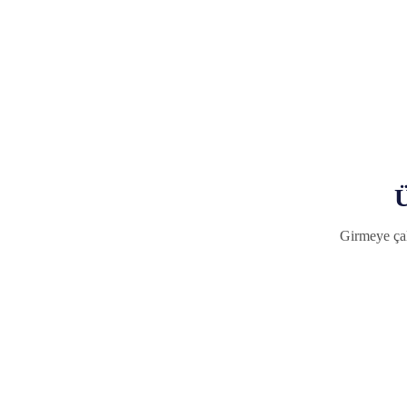
Ü
Girmeye çal