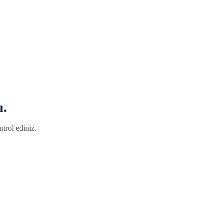
ı.
trol ediniz.