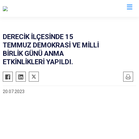
Hakkari
DERECİK İLÇESİNDE 15
TEMMUZ DEMOKRASİ VE MİLLİ
Çukurca
BİRLİK GÜNÜ ANMA
Şemdinli
ETKİNLİKLERİ YAPILDI.
Yüksekova
Derecik
20.07.2023