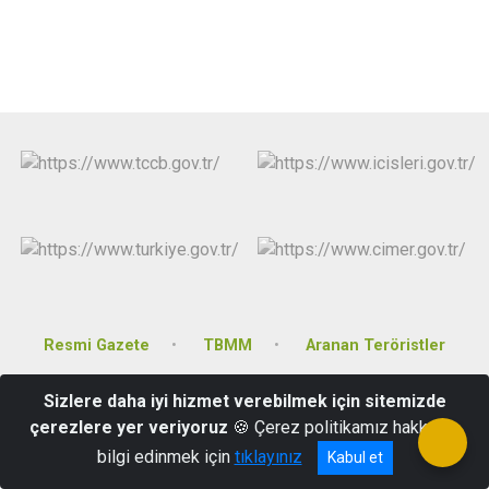
Resmi Gazete
TBMM
Aranan Teröristler
Sizlere daha iyi hizmet verebilmek için sitemizde
Cumhuriyet Caddesi Hükümet Konağı Derecik / HAKKARİ
çerezlere yer veriyoruz
🍪 Çerez politikamız hakkında
0(438) 461 30 66
bilgi edinmek için
tıklayınız
Kabul et