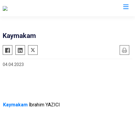
Hakkari
Kaymakam
Çukurca
Şemdinli
04.04.2023
Yüksekova
Derecik
Kaymakam
İbrahim YAZICI