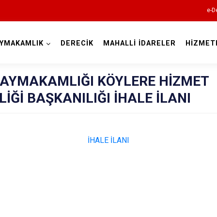
e-D
YMAKAMLIK
DERECİK
MAHALLİ İDARELER
HİZMET
Hakkari
 KAYMAKAMLIĞI KÖYLERE HİZMET
İĞİ BAŞKANILIĞI İHALE İLANI
İHALE İLANI
Çukurca
Şemdinli
Yüksekova