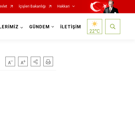
evlet
İçişleri Bakanlığı
Hakkari
LERİMİZ
GÜNDEM
İLETİŞİM
22
°C