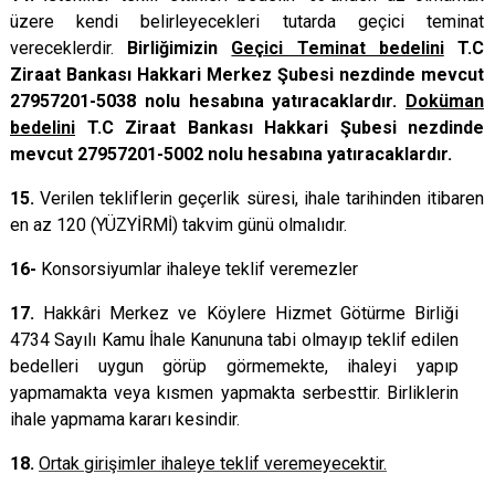
üzere kendi belirleyecekleri tutarda geçici teminat
vereceklerdir.
Birliğimizin
Geçici Teminat bedelini
T.C
Ziraat Bankası Hakkari Merkez Şubesi nezdinde mevcut
27957201-5038 nolu hesabına yatıracaklardır.
Doküman
bedelini
T.C Ziraat Bankası Hakkari Şubesi nezdinde
mevcut 27957201-5002 nolu hesabına yatıracaklardır.
15.
Verilen tekliflerin geçerlik süresi, ihale tarihinden itibaren
en az 120 (YÜZYİRMİ) takvim günü olmalıdır.
16-
Konsorsiyumlar ihaleye teklif veremezler
17.
Hakkâri Merkez ve Köylere Hizmet Götürme Birliği
4734 Sayılı Kamu İhale Kanununa tabi olmayıp teklif edilen
bedelleri uygun görüp görmemekte, ihaleyi yapıp
yapmamakta veya kısmen yapmakta serbesttir. Birliklerin
ihale yapmama kararı kesindir.
18.
Ortak girişimler ihaleye teklif veremeyecektir.