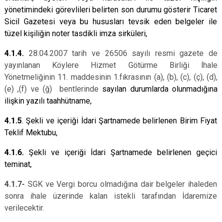
yönetimindeki görevlileri belirten son durumu gösterir Ticaret
Sicil Gazetesi veya bu hususları tevsik eden belgeler ile
tüzel kişiliğin noter tasdikli imza sirküleri,
4.1.4.
28.04.2007 tarih ve 26506 sayılı resmi gazete de
yayınlanan Köylere Hizmet Götürme Birliği İhale
Yönetmeliğinin 11. maddesinin 1.fıkrasının (a), (b), (c), (ç), (d),
(e) ,(f) ve (ğ) bentlerinde
sayılan durumlarda olunmadığına
ilişkin yazılı taahhütname,
4.1.5
. Şekli ve içeriği İdari Şartnamede belirlenen Birim Fiyat
Teklif Mektubu,
4.1.6.
Şekli ve içeriği İdari Şartnamede belirlenen geçici
teminat,
4.1.7-
SGK ve Vergi borcu olmadığına dair belgeler ihaleden
sonra ihale üzerinde kalan istekli tarafından İdaremize
verilecektir.