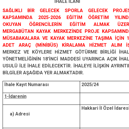
İHALE İLANI
SAĞLIKLI BİR GELECEK SPORLA GELECEK PROJES
KAPSAMINDA 2025-2026 EĞİTİM ÖĞRETİM YILIND
OKUYAN ÖĞRENCİLERİN EĞİTİM ALMAK ÜZER
MERGABÜTAN KAYAK MERKEZİNDE PROJE KAPSAMIND
MÜSABAKALARA VE KAYAK MERKEZİNE TAŞIMA İÇİN 
ADET ARAÇ (MİNİBÜS) KİRALAMA HİZMET ALIM İŞ
MERKEZ VE KÖYLERE HİZMET GÖTÜRME BİRLİĞİ İHA
YÖNETMELİĞİNİN 18’İNCİ MADDESİ UYARINCA AÇIK İHA
USULÜ İLE İHALE EDİLECEKTİR. İHALEYE İLİŞKİN AYRINTI
BİLGİLER AŞAĞIDA YER ALMAKTADIR.
İhale Kayıt Numarası
2025/24
1-İdarenin
Hakkari İl Özel İdaresi
a) Adresi
30000- 