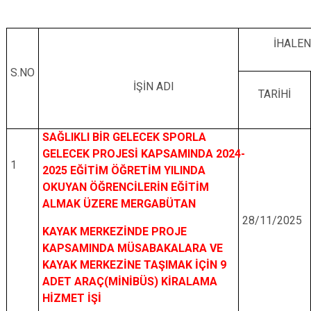
İHALEN
S.NO
İŞİN ADI
TARİHİ
SAĞLIKLI BİR GELECEK SPORLA
GELECEK PROJESİ KAPSAMINDA 2024-
1
2025 EĞİTİM ÖĞRETİM YILINDA
OKUYAN ÖĞRENCİLERİN EĞİTİM
ALMAK ÜZERE MERGABÜTAN
28/11/2025
KAYAK MERKEZİNDE PROJE
KAPSAMINDA MÜSABAKALARA VE
KAYAK MERKEZİNE TAŞIMAK İÇİN 9
ADET ARAÇ(MİNİBÜS) KİRALAMA
HİZMET İŞİ