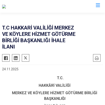
Hakkari
T.C HAKKARİ VALİLİĞİ MERKEZ
VE KÖYLERE HİZMET GÖTÜRME
Çukurca
BİRLİĞİ BAŞKANLIĞI İHALE
Şemdinli
İLANI
Yüksekova
Derecik
24.11.2025
T.C.
HAKKÂRİ VALİLİĞİ
MERKEZ VE KÖYLERE HİZMET GÖTÜRME BİRLİĞİ
BAŞKANLIĞI