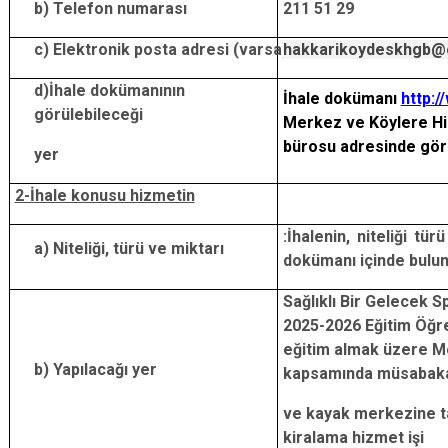
b) Telefon numarası
211 51 29
c) Elektronik posta adresi (varsa)
hakkarikoydeskhgb@
d)İhale dokümanının
İhale dokümanı
http:/
görülebileceği
Merkez ve Köylere Hiz
bürosu adresinde görü
yer
2-İhale konusu hizmetin
:İhalenin, niteliği tür
a) Niteliği, türü ve miktarı
dokümanı içinde buluna
Sağlıklı Bir Gelecek 
2025-2026 Eğitim Öğre
eğitim almak üzere M
b) Yapılacağı yer
kapsamında müsabaka
ve kayak merkezine ta
kiralama hizmet işi