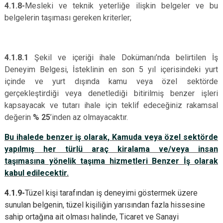
4.1.8-
Mesleki ve teknik yeterliğe ilişkin belgeler ve bu
belgelerin taşıması gereken kriterler;
4.1.8.1
Şekil ve içeriği ihale Dokümanı’nda belirtilen İş
Deneyim Belgesi, İsteklinin en son 5 yıl içerisindeki yurt
içinde ve yurt dışında kamu veya özel sektörde
gerçekleştirdiği veya denetlediği bitirilmiş benzer işleri
kapsayacak ve tutarı ihale için teklif edeceğiniz rakamsal
değerin
% 25
’inden az olmayacaktır.
Bu ihalede benzer iş olarak, Kamuda veya özel sektörde
yapılmış her türlü araç kiralama ve/veya insan
taşımasına yönelik taşıma hizmetleri Benzer İş olarak
kabul edilecektir.
4.1.9-
Tüzel kişi tarafından iş deneyimi göstermek üzere
sunulan belgenin, tüzel kişiliğin yarısından fazla hissesine
sahip ortağına ait olması halinde, Ticaret ve Sanayi